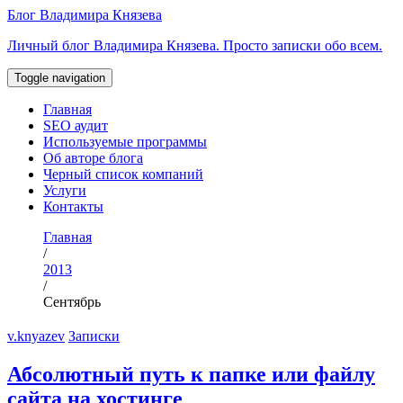
Перейти
Блог Владимира Князева
к
Личный блог Владимира Князева. Просто записки обо всем.
содержимому
Toggle navigation
Главная
SEO аудит
Используемые программы
Об авторе блога
Черный список компаний
Услуги
Контакты
Главная
/
2013
/
Сентябрь
v.knyazev
Записки
Абсолютный путь к папке или файлу
сайта на хостинге