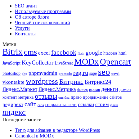
SEO аудит
Используемые программы
Об авторе блога
Черный список компаний
Услуги
Контакты
Метки
Bitrix
cms
facebook
google
excel
htaccess
html
flash
MODx
Opencart
KeyCollector
JavaScript
LiveStreet
seo
reg.ru
phpmyadmin
photoshop
sape
php
promodo
travel
wordpress
Битрикс
Битрикс24
vkontakte
деньги
Яндекс.Маркет
Яндекс.Метрика
время
домен
баннер
отзывы
контент
метрика
право
продвижение сайтов
ошибка
сайт
редирект
ссылки
стрим
социальные сети
сапа
флеш
яндекс
Последние записи
Тег p для абзацев в редакторе WordPress
Canonical в MODx