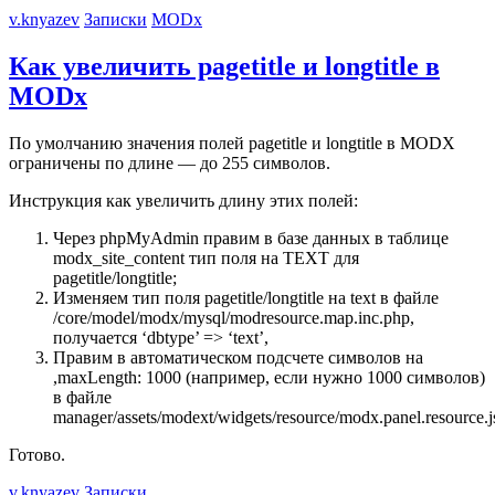
v.knyazev
Записки
MODx
Как увеличить pagetitle и longtitle в
MODx
По умолчанию значения полей pagetitle и longtitle в MODX
ограничены по длине — до 255 символов.
Инструкция как увеличить длину этих полей:
Через phpMyAdmin правим в базе данных в таблице
modx_site_content тип поля на TEXT для
pagetitle/longtitle;
Изменяем тип поля pagetitle/longtitle на text в файле
/core/model/modx/mysql/modresource.map.inc.php,
получается ‘dbtype’ => ‘text’,
Правим в автоматическом подсчете символов на
,maxLength: 1000 (например, если нужно 1000 символов)
в файле
manager/assets/modext/widgets/resource/modx.panel.resource.j
Готово.
v.knyazev
Записки