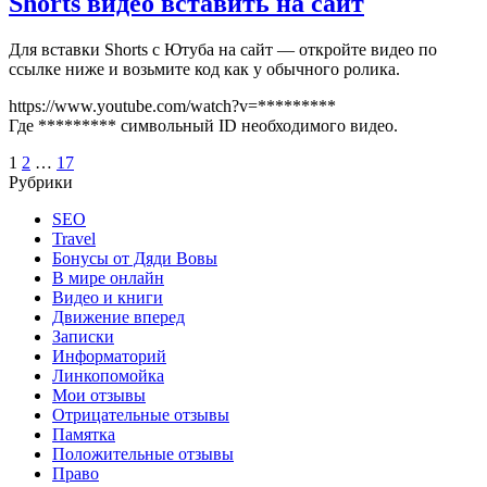
Shorts видео вставить на сайт
Для вставки Shorts с Ютуба на сайт — откройте видео по
ссылке ниже и возьмите код как у обычного ролика.
https://www.youtube.com/watch?v=*********
Где ********* символьный ID необходимого видео.
Пагинация
1
2
…
17
Рубрики
записей
SEO
Travel
Бонусы от Дяди Вовы
В мире онлайн
Видео и книги
Движение вперед
Записки
Информаторий
Линкопомойка
Мои отзывы
Отрицательные отзывы
Памятка
Положительные отзывы
Право