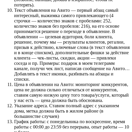
потерять).
Текст объявления на Авито — первый абзац самый
интересный, выжимка самого привлекающего (4
строчки — количество знаков с пробелами:
252,
ко
личество знаков без пробелов:
216
), на его основе
принимается решение о переходе в объявление. В
объявлении — целевая аудитория, боли клиента,
решение, почему мы — результаты клиентов, регалии,
призыв к действию, ключевые слова (в текст объявления
и в конце списком), дополнительные фишки за действие
клиента — чек-листы, скидки, акции — привлеки
соседа и пр. Примеры: подарок в моем телеграмм
канале, получи чек лист, написав сообщение на Авито…
Добавлять в текст иконки, разбивать на абзацы и
списки.
Цена в объявлении на Авито: мониторинг конкурентов,
цена не должна сильно отличаться от конкурентов,
ставим самую низкую цену того товара/услуги, который
у нас есть — цена должна быть обоснована.
Указание адреса. Ставим полный адрес с указанием
дома, метка должна быть в жилом районе (в
большинстве случаев)
График работы: с понедельника по воскресение, время
работы с 00:00 до 23:59 без перерыва, опыт работы — 10