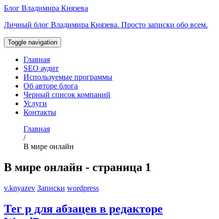
Перейти
Блог Владимира Князева
к
Личный блог Владимира Князева. Просто записки обо всем.
содержимому
Toggle navigation
Главная
SEO аудит
Используемые программы
Об авторе блога
Черный список компаний
Услуги
Контакты
Главная
/
В мире онлайн
В мире онлайн - страница 1
v.knyazev
Записки
wordpress
Тег p для абзацев в редакторе