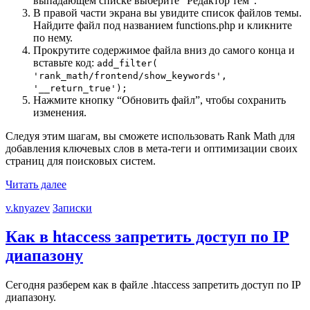
выпадающем списке выберите “Редактор тем”.
В правой части экрана вы увидите список файлов темы.
Найдите файл под названием functions.php и кликните
по нему.
Прокрутите содержимое файла вниз до самого конца и
вставьте код:
add_filter(
'rank_math/frontend/show_keywords',
'__return_true');
Нажмите кнопку “Обновить файл”, чтобы сохранить
изменения.
Следуя этим шагам, вы сможете использовать Rank Math для
добавления ключевых слов в мета-теги и оптимизации своих
страниц для поисковых систем.
Читать далее
v.knyazev
Записки
Как в htaccess запретить доступ по IP
диапазону
Сегодня разберем как в файле .htaccess запретить доступ по IP
диапазону.