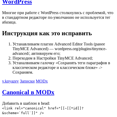
WordPress
Многие при работе c WordPress столкнулись с проблемой, что
в стандартном редакторе по-умолчанию не используется тег
абазаца.
Инструкция как это исправить
Устанавливаем плагин Advanced Editor Tools (ранее
TinyMCE Advanced) — wordpress.org/plugins/tinymce-
advanced/, автивируем его;
Переходим в Настройки TinyMCE Advanced;
Устаналвиваем галочку «Сохранять теги параграфов в
классическом редакторе и классическом блоке» ->
Сохраняем.
v.knyazev
Записки
MODx
Canonical в MODx
Добавить в шаблон в head:
<link rel="canonical" href="[[~[[*id]]?
&scheme=`full`]]" />