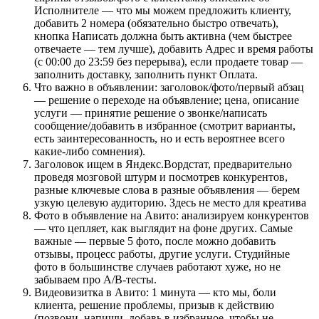
Исполнителе — что мы можем предложить клиенту,
добавить 2 номера (обязательно быстро отвечать),
кнопка Написать должна быть активна (чем быстрее
отвечаете — тем лучше), добавить Адрес и время работы
(с 00:00 до 23:59 без перерыва), если продаете товар —
заполнить доставку, заполнить пункт Оплата.
Что важно в объявлении: заголовок/фото/первый абзац
— решение о переходе на объявление; цена, описание
услуги — принятие решение о звонке/написать
сообщение/добавить в избранное (смотрит варианты,
есть заинтересованность, но и есть вероятнее всего
какие-либо сомнения).
Заголовок ищем в Яндекс.Вордстат, предварительно
проведя мозговой штурм и посмотрев конкурентов,
разные ключевые слова в разные объявления — берем
узкую целевую аудиторию. Здесь не место для креатива
Фото в объявление на Авито: анализируем конкурентов
— что цепляет, как выглядит на фоне других. Самые
важные — первые 5 фото, после можно добавить
отзывы, процесс работы, другие услуги. Студийные
фото в большинстве случаев работают хуже, но не
забываем про А/В-тесты.
Видеовизитка в Авито: 1 минута — кто мы, боли
клиента, решение проблемы, призыв к действию
(позвони, напиши, добавь в избранное, чтобы не