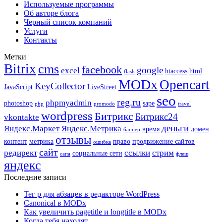
Используемые программы
Об авторе блога
Черный список компаний
Услуги
Контакты
Метки
Bitrix
cms
facebook
google
excel
htaccess
html
flash
MODx
Opencart
KeyCollector
JavaScript
LiveStreet
seo
reg.ru
phpmyadmin
photoshop
sape
php
promodo
travel
wordpress
Битрикс
Битрикс24
vkontakte
деньги
Яндекс.Маркет
Яндекс.Метрика
время
домен
баннер
отзывы
контент
метрика
право
продвижение сайтов
ошибка
сайт
редирект
ссылки
стрим
социальные сети
сапа
флеш
яндекс
Последние записи
Тег p для абзацев в редакторе WordPress
Canonical в MODx
Как увеличить pagetitle и longtitle в MODx
Когда тебя находят