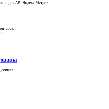
окен для API Яндекс.Метрики:
tion_code;
te.
товары
content.