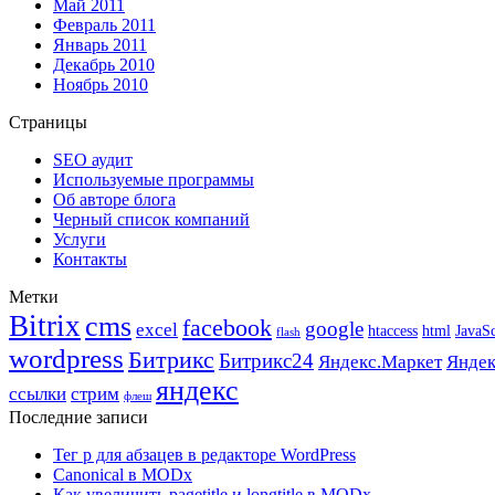
Май 2011
Февраль 2011
Январь 2011
Декабрь 2010
Ноябрь 2010
Страницы
SEO аудит
Используемые программы
Об авторе блога
Черный список компаний
Услуги
Контакты
Метки
Bitrix
cms
facebook
google
excel
htaccess
html
JavaSc
flash
wordpress
Битрикс
Битрикс24
Яндекс.Маркет
Яндек
яндекс
ссылки
стрим
флеш
Последние записи
Тег p для абзацев в редакторе WordPress
Canonical в MODx
Как увеличить pagetitle и longtitle в MODx