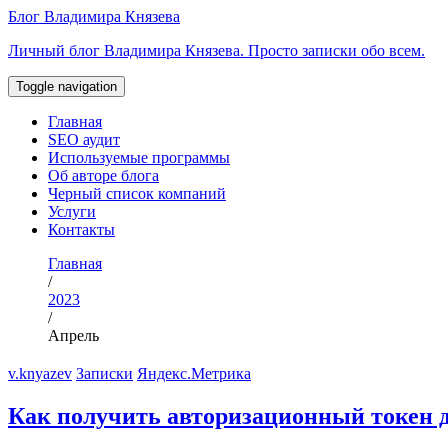
Перейти
Блог Владимира Князева
к
Личный блог Владимира Князева. Просто записки обо всем.
содержимому
Toggle navigation
Главная
SEO аудит
Используемые программы
Об авторе блога
Черный список компаний
Услуги
Контакты
Главная
/
2023
/
Апрель
v.knyazev
Записки
Яндекс.Метрика
Как получить авторизационный токен 