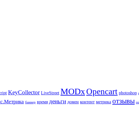
MODx
Opencart
KeyCollector
ript
LiveStreet
photoshop
отзывы
деньги
с.Метрика
время
домен
контент
метрика
баннер
о