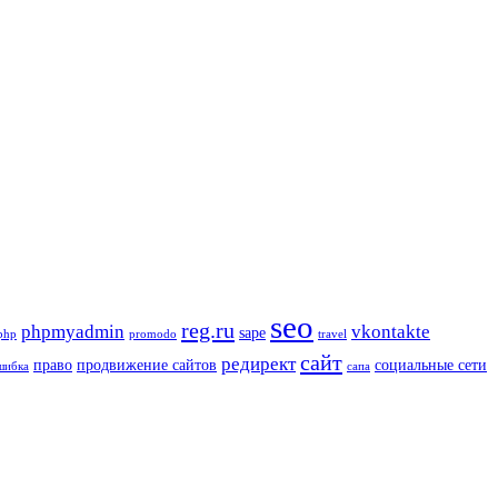
seo
reg.ru
phpmyadmin
vkontakte
sape
php
promodo
travel
сайт
редирект
право
продвижение сайтов
социальные сети
шибка
сапа