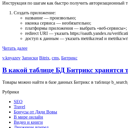
Инструкция по шагам как быстро получить авторизационный т
Создать приложение:
название — произвольно;
иконка сервиса — необязательно;
платформы приложения — выбрать «веб-сервисы»;
redirect URI — указать https://oauth.yandex.ru/verifica
доступ к данным — указать metrika:read и metrika:wri
Читать далее
v.knyazev
Записки
Bitrix
,
cms
,
Битрикс
В какой таблице БД Битрикс хранятся 
Товары можно найти в базе данных Битрикс в таблице b_search_
Рубрики
SEO
Travel
Бонусы от Дяди Вовы
В мире онлайн
Видео и книги
Движение вперед