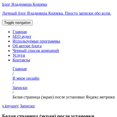
Перейти
Блог Владимира Князева
к
Личный блог Владимира Князева. Просто записки обо всем.
содержимому
Toggle navigation
Главная
SEO аудит
Используемые программы
Об авторе блога
Черный список компаний
Услуги
Контакты
Главная
/
В мире онлайн
/
Записки
/
Белая страница (экран) после установки Яндекс.метрики
v.knyazev
Записки
Белая страница (экран) после установки