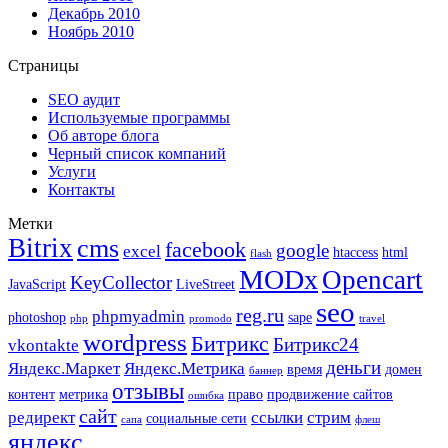
Декабрь 2010
Ноябрь 2010
Страницы
SEO аудит
Используемые программы
Об авторе блога
Черный список компаний
Услуги
Контакты
Метки
Bitrix
cms
facebook
google
excel
htaccess
html
flash
MODx
Opencart
KeyCollector
JavaScript
LiveStreet
seo
reg.ru
phpmyadmin
photoshop
sape
php
promodo
travel
wordpress
Битрикс
Битрикс24
vkontakte
деньги
Яндекс.Маркет
Яндекс.Метрика
время
домен
баннер
отзывы
контент
метрика
право
продвижение сайтов
ошибка
сайт
редирект
ссылки
стрим
социальные сети
сапа
флеш
яндекс