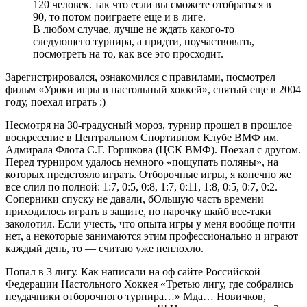
120 человек. так что если вы сможете отобраться в
90, то потом поиграете еще и в лиге.
В любом случае, лучше не ждать какого-то
следующего турнира, а придти, поучаствовать,
посмотреть на то, как все это просходит.
Зарегистрировался, ознакомился с правилами, посмотрел
фильм «Уроки игры в настольный хоккей», снятый еще в 2004
году, поехал играть :)
Несмотря на 30-градусный мороз, турнир прошел в прошлое
воскресение в Центральном Спортивном Клубе ВМФ им.
Адмирала Флота С.Г. Горшкова (ЦСК ВМФ). Поехал с другом.
Перед турниром удалось немного «пощупать поляны», на
которых предстояло играть. Отборочные игры, я конечно же
все слил по полной: 1:7, 0:5, 0:8, 1:7, 0:11, 1:8, 0:5, 0:7, 0:2.
Соперники спуску не давали, бОльшую часть времени
приходилось играть в защите, но парочку шайб все-таки
заколотил. Если учесть, что опыта игры у меня вообще почти
нет, а некоторые занимаются этим профессионально и играют
каждый день, то — считаю уже неплохло.
Попал в 3 лигу. Как написали на оф сайте Российской
Федерации Настольного Хоккея «Третью лигу, где собрались
неудачники отборочного турнира…» Мда… Новичков,