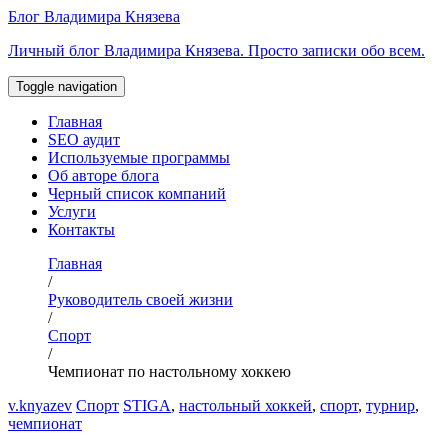
Перейти
Блог Владимира Князева
к
Личный блог Владимира Князева. Просто записки обо всем.
содержимому
Toggle navigation
Главная
SEO аудит
Используемые программы
Об авторе блога
Черный список компаний
Услуги
Контакты
Главная
/
Руководитель своей жизни
/
Спорт
/
Чемпионат по настольному хоккею
v.knyazev
Спорт
STIGA
,
настольный хоккей
,
спорт
,
турнир
,
чемпионат