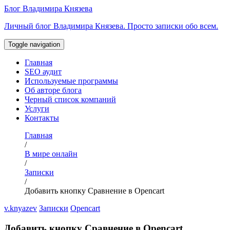
Перейти
Блог Владимира Князева
к
Личный блог Владимира Князева. Просто записки обо всем.
содержимому
Toggle navigation
Главная
SEO аудит
Используемые программы
Об авторе блога
Черный список компаний
Услуги
Контакты
Главная
/
В мире онлайн
/
Записки
/
Добавить кнопку Сравнение в Opencart
v.knyazev
Записки
Opencart
Добавить кнопку Сравнение в Opencart