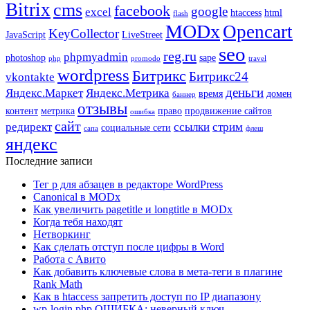
Bitrix
cms
facebook
google
excel
htaccess
html
flash
MODx
Opencart
KeyCollector
JavaScript
LiveStreet
seo
reg.ru
phpmyadmin
photoshop
sape
php
promodo
travel
wordpress
Битрикс
Битрикс24
vkontakte
деньги
Яндекс.Маркет
Яндекс.Метрика
время
домен
баннер
отзывы
контент
метрика
право
продвижение сайтов
ошибка
сайт
редирект
ссылки
стрим
социальные сети
сапа
флеш
яндекс
Последние записи
Тег p для абзацев в редакторе WordPress
Canonical в MODx
Как увеличить pagetitle и longtitle в MODx
Когда тебя находят
Нетворкинг
Как сделать отступ после цифры в Word
Работа с Авито
Как добавить ключевые слова в мета-теги в плагине
Rank Math
Как в htaccess запретить доступ по IP диапазону
wp-login.php ОШИБКА: неверный ключ