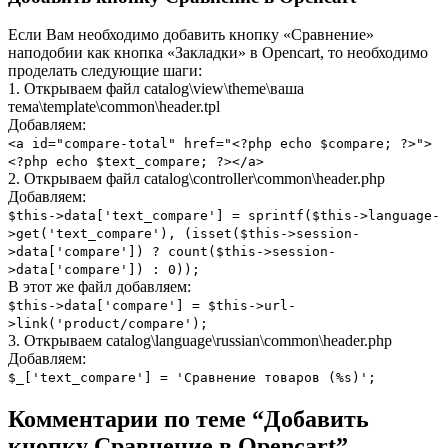
Если Вам необходимо добавить кнопку «Сравнение»
наподобии как кнопка «Закладки» в Opencart, то необходимо
проделать следующие шаги:
1. Открываем файл catalog\view\theme\ваша
тема\template\common\header.tpl
Добавляем:
<a id="compare-total" href="<?php echo $compare; ?>">
<?php echo $text_compare; ?></a>
2. Открываем файл catalog\controller\common\header.php
Добавляем:
$this->data['text_compare'] = sprintf($this->language-
>get('text_compare'), (isset($this->session-
>data['compare']) ? count($this->session-
>data['compare']) : 0));
В этот же файл добавляем:
$this->data['compare'] = $this->url-
>link('product/compare');
3. Открываем catalog\language\russian\common\header.php
Добавляем:
$_['text_compare'] = 'Сравнение товаров (%s)';
Комментарии по теме “
Добавить
кнопку Сравнение в Opencart
”