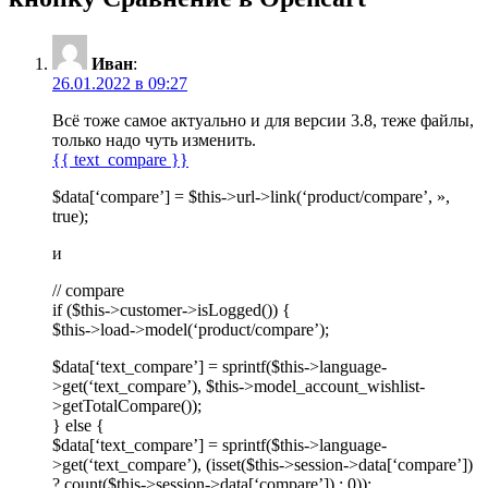
Иван
:
26.01.2022 в 09:27
Всё тоже самое актуально и для версии 3.8, теже файлы,
только надо чуть изменить.
{{ text_compare }}
$data[‘compare’] = $this->url->link(‘product/compare’, »,
true);
и
// compare
if ($this->customer->isLogged()) {
$this->load->model(‘product/compare’);
$data[‘text_compare’] = sprintf($this->language-
>get(‘text_compare’), $this->model_account_wishlist-
>getTotalCompare());
} else {
$data[‘text_compare’] = sprintf($this->language-
>get(‘text_compare’), (isset($this->session->data[‘compare’])
? count($this->session->data[‘compare’]) : 0));