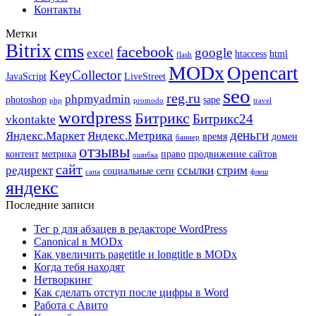
Контакты
Метки
Bitrix
cms
facebook
google
excel
htaccess
html
flash
MODx
Opencart
KeyCollector
JavaScript
LiveStreet
seo
reg.ru
phpmyadmin
photoshop
sape
php
promodo
travel
wordpress
Битрикс
Битрикс24
vkontakte
деньги
Яндекс.Маркет
Яндекс.Метрика
время
домен
баннер
отзывы
контент
метрика
право
продвижение сайтов
ошибка
сайт
редирект
ссылки
стрим
социальные сети
сапа
флеш
яндекс
Последние записи
Тег p для абзацев в редакторе WordPress
Canonical в MODx
Как увеличить pagetitle и longtitle в MODx
Когда тебя находят
Нетворкинг
Как сделать отступ после цифры в Word
Работа с Авито