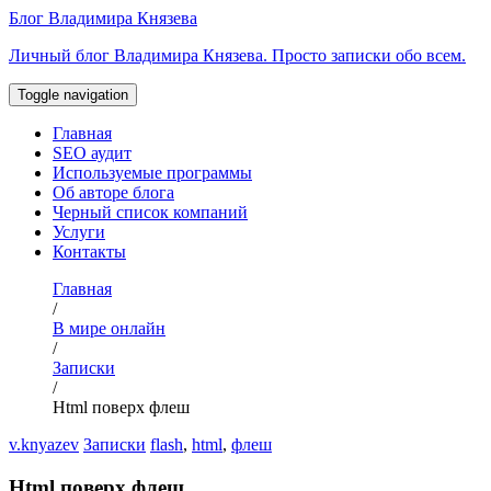
Перейти
Блог Владимира Князева
к
Личный блог Владимира Князева. Просто записки обо всем.
содержимому
Toggle navigation
Главная
SEO аудит
Используемые программы
Об авторе блога
Черный список компаний
Услуги
Контакты
Главная
/
В мире онлайн
/
Записки
/
Html поверх флеш
v.knyazev
Записки
flash
,
html
,
флеш
Html поверх флеш