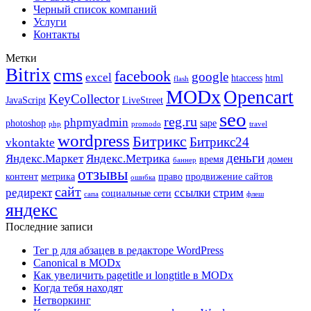
Черный список компаний
Услуги
Контакты
Метки
Bitrix
cms
facebook
google
excel
htaccess
html
flash
MODx
Opencart
KeyCollector
JavaScript
LiveStreet
seo
reg.ru
phpmyadmin
photoshop
sape
php
promodo
travel
wordpress
Битрикс
Битрикс24
vkontakte
деньги
Яндекс.Маркет
Яндекс.Метрика
время
домен
баннер
отзывы
контент
метрика
право
продвижение сайтов
ошибка
сайт
редирект
ссылки
стрим
социальные сети
сапа
флеш
яндекс
Последние записи
Тег p для абзацев в редакторе WordPress
Canonical в MODx
Как увеличить pagetitle и longtitle в MODx
Когда тебя находят
Нетворкинг