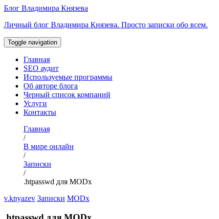
Перейти
Блог Владимира Князева
к
Личный блог Владимира Князева. Просто записки обо всем.
содержимому
Toggle navigation
Главная
SEO аудит
Используемые программы
Об авторе блога
Черный список компаний
Услуги
Контакты
Главная
/
В мире онлайн
/
Записки
/
.htpasswd для MODx
v.knyazev
Записки
MODx
.htpasswd для MODx