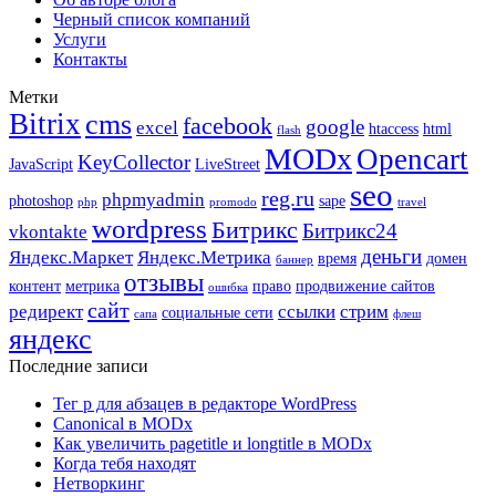
Черный список компаний
Услуги
Контакты
Метки
Bitrix
cms
facebook
google
excel
htaccess
html
flash
MODx
Opencart
KeyCollector
JavaScript
LiveStreet
seo
reg.ru
phpmyadmin
photoshop
sape
php
promodo
travel
wordpress
Битрикс
Битрикс24
vkontakte
деньги
Яндекс.Маркет
Яндекс.Метрика
время
домен
баннер
отзывы
контент
метрика
право
продвижение сайтов
ошибка
сайт
редирект
ссылки
стрим
социальные сети
сапа
флеш
яндекс
Последние записи
Тег p для абзацев в редакторе WordPress
Canonical в MODx
Как увеличить pagetitle и longtitle в MODx
Когда тебя находят
Нетворкинг