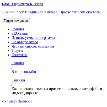
Перейти
Блог Владимира Князева
к
Личный блог Владимира Князева. Просто записки обо всем.
содержимому
Toggle navigation
Главная
SEO аудит
Используемые программы
Об авторе блога
Черный список компаний
Услуги
Контакты
Главная
/
В мире онлайн
/
Записки
/
Как переключиться на профессиональный интерфейс в
Яндекс.Директе
v.knyazev
Записки