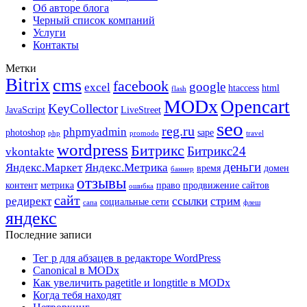
Об авторе блога
Черный список компаний
Услуги
Контакты
Метки
Bitrix
cms
facebook
google
excel
htaccess
html
flash
MODx
Opencart
KeyCollector
JavaScript
LiveStreet
seo
reg.ru
phpmyadmin
photoshop
sape
php
promodo
travel
wordpress
Битрикс
Битрикс24
vkontakte
деньги
Яндекс.Маркет
Яндекс.Метрика
время
домен
баннер
отзывы
контент
метрика
право
продвижение сайтов
ошибка
сайт
редирект
ссылки
стрим
социальные сети
сапа
флеш
яндекс
Последние записи
Тег p для абзацев в редакторе WordPress
Canonical в MODx
Как увеличить pagetitle и longtitle в MODx
Когда тебя находят