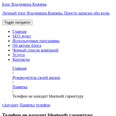
Перейти
Блог Владимира Князева
к
Личный блог Владимира Князева. Просто записки обо всем.
содержимому
Toggle navigation
Главная
SEO аудит
Используемые программы
Об авторе блога
Черный список компаний
Услуги
Контакты
Главная
/
Руководитель своей жизни
/
Памятка
/
Телефон не находит bluetooth гарнитуру
v.knyazev
Памятка
телефон
Телефон не находит bluetooth гарнитуру