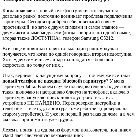
Когда появляется новый телефон (у меня это случается
довольно редко) постоянно возникает проблема подключения
гарнитуры. Сегодня приобрел себе новенький совсем
простенький, но зато с двумя симками и самое главное —
двумя активными модулями (когда говорите по одной симке,
вторая также ДОСТУПНА), телефон Samsung C5212.
Все чаще в новинки ставят только один радиомодуль и
получается, что когда по одной говоришь, вторая недоступна.
Хотя «двухсимочные» аппараты плодятся с большой
скоростью, но толку от них…
Итак, вернемся к насущному вопросу — почему же все-таки
новый телефон не находит bluetooth гарнитуру
? У меня
гарнитура Jabra. В моем случае последовательность действий
такая: включаю и настраиваю блютуз на телефоне, включаю
гарнитуру, запускаю поиск нового устройства… и…
устройство НЕ НАЙДЕНО. Перепроверяю настройки в
телефоне — все гуд, гарнитура тоже работает (проверяю на
старом устройстве). И уже не первый раз такая дилема, а в чем
«косяк»- припомнить уже трудно.
Лезем в поиск, на одном из форумов пользователь под ником
vladd дает следующую рекомендацию: