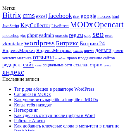
Метки
Bitrix
cms
facebook
google
excel
htaccess
html
flash
MODx
Opencart
KeyCollector
JavaScript
LiveStreet
seo
reg.ru
phpmyadmin
photoshop
sape
php
promodo
travel
wordpress
Битрикс
Битрикс24
vkontakte
деньги
Яндекс.Маркет
Яндекс.Метрика
время
домен
баннер
отзывы
контент
метрика
право
продвижение сайтов
ошибка
сайт
редирект
ссылки
стрим
социальные сети
сапа
флеш
яндекс
Последние записи
Тег p для абзацев в редакторе WordPress
Canonical в MODx
Как увеличить pagetitle и longtitle в MODx
Когда тебя находят
Нетворкинг
Как сделать отступ после цифры в Word
Работа с Авито
Как добавить ключевые слова в мета-теги в плагине