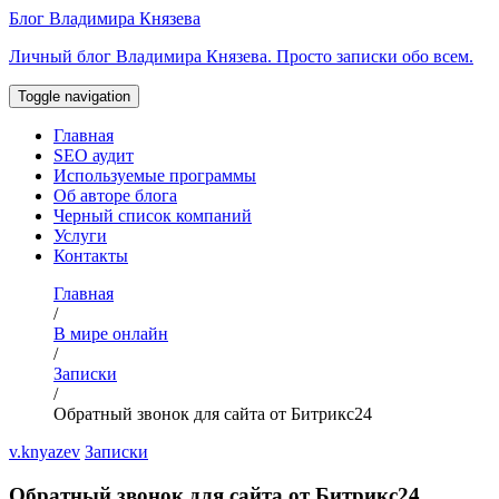
Перейти
Блог Владимира Князева
к
Личный блог Владимира Князева. Просто записки обо всем.
содержимому
Toggle navigation
Главная
SEO аудит
Используемые программы
Об авторе блога
Черный список компаний
Услуги
Контакты
Главная
/
В мире онлайн
/
Записки
/
Обратный звонок для сайта от Битрикс24
v.knyazev
Записки
Обратный звонок для сайта от Битрикс24