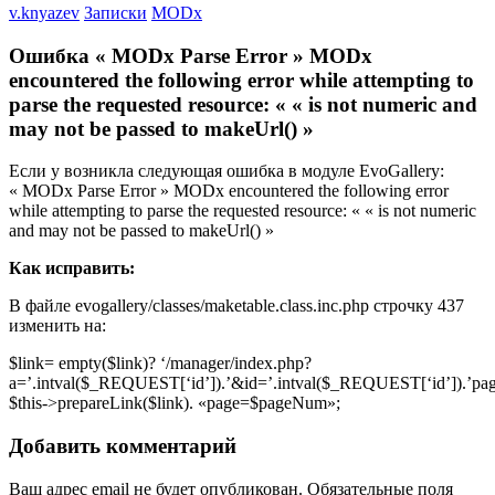
v.knyazev
Записки
MODx
Ошибка « MODx Parse Error » MODx
encountered the following error while attempting to
parse the requested resource: « « is not numeric and
may not be passed to makeUrl() »
Если у возникла следующая ошибка в модуле EvoGallery:
« MODx Parse Error » MODx encountered the following error
while attempting to parse the requested resource: « « is not numeric
and may not be passed to makeUrl() »
Как исправить:
В файле evogallery/classes/maketable.class.inc.php строчку 437
изменить на:
$link= empty($link)? ‘/manager/index.php?
a=’.intval($_REQUEST[‘id’]).’&id=’.intval($_REQUEST[‘id’]).’p
$this->prepareLink($link). «page=$pageNum»;
Добавить комментарий
Ваш адрес email не будет опубликован.
Обязательные поля