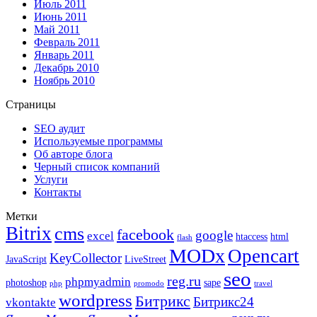
Июль 2011
Июнь 2011
Май 2011
Февраль 2011
Январь 2011
Декабрь 2010
Ноябрь 2010
Страницы
SEO аудит
Используемые программы
Об авторе блога
Черный список компаний
Услуги
Контакты
Метки
Bitrix
cms
facebook
google
excel
htaccess
html
flash
MODx
Opencart
KeyCollector
JavaScript
LiveStreet
seo
reg.ru
phpmyadmin
photoshop
sape
php
promodo
travel
wordpress
Битрикс
Битрикс24
vkontakte