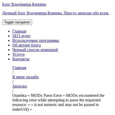
Перейти
Блог Владимира Князева
к
Личный блог Владимира Князева. Просто записки обо всем.
содержимому
Toggle navigation
Главная
SEO аудит
Используемые программы
Об авторе блога
Черный список компаний
Услуги
Контакты
Главная
/
В мире онлайн
/
Записки
/
Ошибка « MODx Parse Error » MODx encountered the
following error while attempting to parse the requested
resource: « « is not numeric and may not be passed to
makeUrl() »