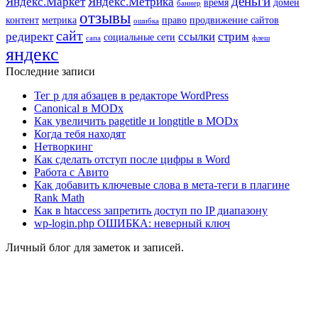
деньги
Яндекс.Маркет
Яндекс.Метрика
время
домен
баннер
отзывы
контент
метрика
право
продвижение сайтов
ошибка
сайт
редирект
ссылки
стрим
социальные сети
сапа
флеш
яндекс
Последние записи
Тег p для абзацев в редакторе WordPress
Canonical в MODx
Как увеличить pagetitle и longtitle в MODx
Когда тебя находят
Нетворкинг
Как сделать отступ после цифры в Word
Работа с Авито
Как добавить ключевые слова в мета-теги в плагине
Rank Math
Как в htaccess запретить доступ по IP диапазону
wp-login.php ОШИБКА: неверный ключ
Личный блог для заметок и записей.