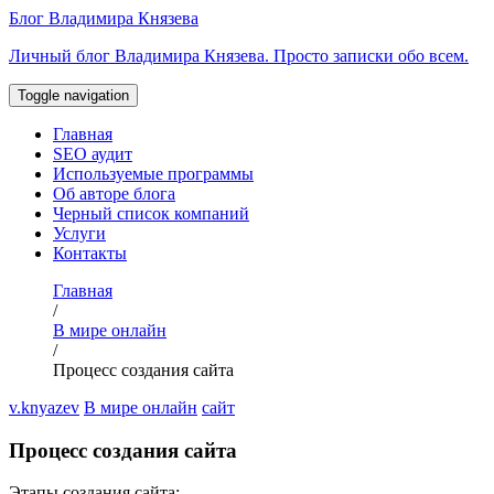
Перейти
Блог Владимира Князева
к
Личный блог Владимира Князева. Просто записки обо всем.
содержимому
Toggle navigation
Главная
SEO аудит
Используемые программы
Об авторе блога
Черный список компаний
Услуги
Контакты
Главная
/
В мире онлайн
/
Процесс создания сайта
v.knyazev
В мире онлайн
сайт
Процесс создания сайта
Этапы создания сайта: