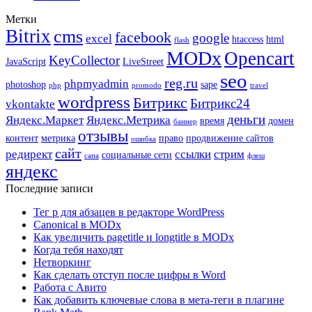
Метки
Bitrix
cms
facebook
google
excel
htaccess
html
flash
MODx
Opencart
KeyCollector
JavaScript
LiveStreet
seo
reg.ru
phpmyadmin
photoshop
sape
php
promodo
travel
wordpress
Битрикс
Битрикс24
vkontakte
деньги
Яндекс.Маркет
Яндекс.Метрика
время
домен
баннер
отзывы
контент
метрика
право
продвижение сайтов
ошибка
сайт
редирект
ссылки
стрим
социальные сети
сапа
флеш
яндекс
Последние записи
Тег p для абзацев в редакторе WordPress
Canonical в MODx
Как увеличить pagetitle и longtitle в MODx
Когда тебя находят
Нетворкинг
Как сделать отступ после цифры в Word
Работа с Авито
Как добавить ключевые слова в мета-теги в плагине