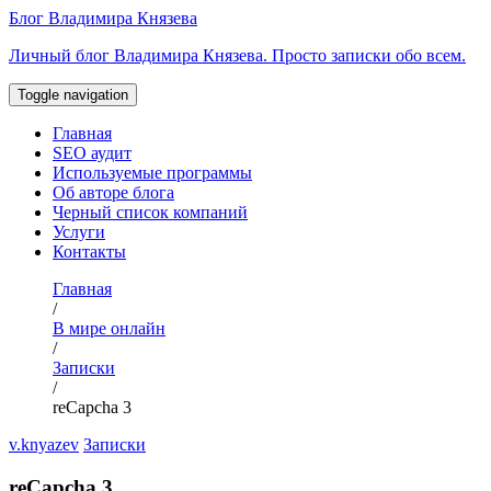
Перейти
Блог Владимира Князева
к
Личный блог Владимира Князева. Просто записки обо всем.
содержимому
Toggle navigation
Главная
SEO аудит
Используемые программы
Об авторе блога
Черный список компаний
Услуги
Контакты
Главная
/
В мире онлайн
/
Записки
/
reCapcha 3
v.knyazev
Записки
reCapcha 3