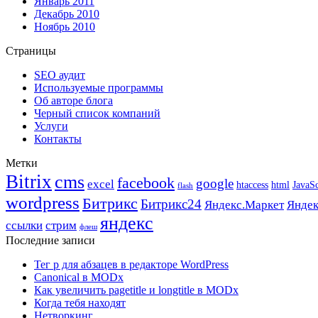
Январь 2011
Декабрь 2010
Ноябрь 2010
Страницы
SEO аудит
Используемые программы
Об авторе блога
Черный список компаний
Услуги
Контакты
Метки
Bitrix
cms
facebook
google
excel
htaccess
html
JavaSc
flash
wordpress
Битрикс
Битрикс24
Яндекс.Маркет
Яндек
яндекс
ссылки
стрим
флеш
Последние записи
Тег p для абзацев в редакторе WordPress
Canonical в MODx
Как увеличить pagetitle и longtitle в MODx
Когда тебя находят
Нетворкинг