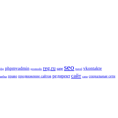
seo
reg.ru
phpmyadmin
vkontakte
sape
php
promodo
travel
сайт
редирект
право
продвижение сайтов
социальные сети
шибка
сапа