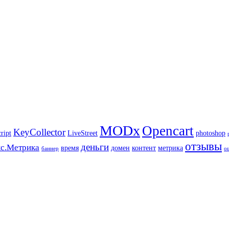
MODx
Opencart
KeyCollector
ript
LiveStreet
photoshop
отзывы
деньги
с.Метрика
время
домен
контент
метрика
баннер
о