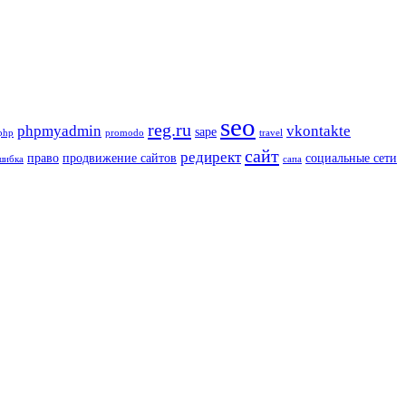
seo
reg.ru
phpmyadmin
vkontakte
sape
php
promodo
travel
сайт
редирект
право
продвижение сайтов
социальные сети
шибка
сапа