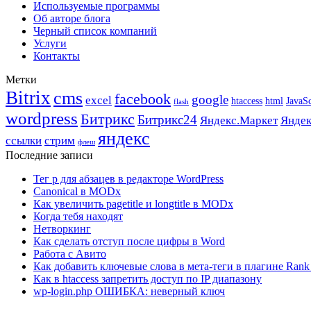
Используемые программы
Об авторе блога
Черный список компаний
Услуги
Контакты
Метки
Bitrix
cms
facebook
google
excel
htaccess
html
JavaSc
flash
wordpress
Битрикс
Битрикс24
Яндекс.Маркет
Яндек
яндекс
ссылки
стрим
флеш
Последние записи
Тег p для абзацев в редакторе WordPress
Canonical в MODx
Как увеличить pagetitle и longtitle в MODx
Когда тебя находят
Нетворкинг
Как сделать отступ после цифры в Word
Работа с Авито
Как добавить ключевые слова в мета-теги в плагине Rank
Как в htaccess запретить доступ по IP диапазону
wp-login.php ОШИБКА: неверный ключ