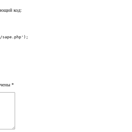
ующий код:
/sape.php');
ечены
*