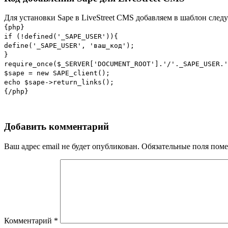
Для установки Sape в LiveStreet CMS добавляем в шаблон след
{php}
if (!defined('_SAPE_USER')){
define('_SAPE_USER', 'ваш_код');
}
require_once($_SERVER['DOCUMENT_ROOT'].'/'._SAPE_USER.'
$sape = new SAPE_client();
echo $sape->return_links();
{/php}
Добавить комментарий
Ваш адрес email не будет опубликован.
Обязательные поля пом
Комментарий
*