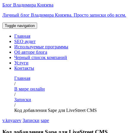
Перейти
Блог Владимира Князева
к
Личный блог Владимира Князева. Просто записки обо всем.
содержимому
Toggle navigation
Главная
SEO аудит
Используемые программы
Об авторе блога
Черный список компаний
Услуги
Контакты
Главная
/
В мире онлайн
/
Записки
/
Код добавления Sape для LiveStreet CMS
v.knyazev
Записки
sape
Код добавления Sape для LiveStreet CMS