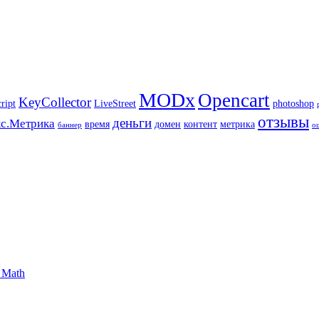
MODx
Opencart
KeyCollector
ript
LiveStreet
photoshop
отзывы
деньги
с.Метрика
время
домен
контент
метрика
баннер
о
 Math