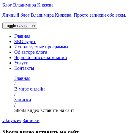
Перейти
Блог Владимира Князева
к
Личный блог Владимира Князева. Просто записки обо всем.
содержимому
Toggle navigation
Главная
SEO аудит
Используемые программы
Об авторе блога
Черный список компаний
Услуги
Контакты
Главная
/
В мире онлайн
/
Записки
/
Shorts видео вставить на сайт
v.knyazev
Записки
Shorts видео вставить на сайт