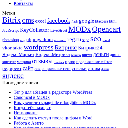
Контакты
Метки
Bitrix
cms
facebook
google
excel
htaccess
html
flash
MODx
Opencart
KeyCollector
JavaScript
LiveStreet
seo
reg.ru
phpmyadmin
photoshop
sape
php
promodo
travel
wordpress
Битрикс
Битрикс24
vkontakte
деньги
Яндекс.Маркет
Яндекс.Метрика
время
домен
баннер
отзывы
контент
метрика
право
продвижение сайтов
ошибка
сайт
редирект
ссылки
стрим
социальные сети
сапа
флеш
яндекс
Последние записи
Тег p для абзацев в редакторе WordPress
Canonical в MODx
Как увеличить pagetitle и longtitle в MODx
Когда тебя находят
Нетворкинг
Как сделать отступ после цифры в Word
Работа с Авито