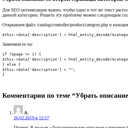
Для SEO оптимизации важно, чтобы один и тот же текст распол
данной категории. Решить эту проблему можно следующим сп
Открываем файл /catalog/controller/product/category.php и нахо
$this->data['description'] = html_entity_decode($catego
Заменяем ее на:
if ($page == 1) {
$this->data['description'] = html_entity_decode($catego
} else {
$this->data['description'] = "";
}
Комментарии по теме “
Убрать описание
A
:
26.02.2019 в 12:57
Привет. В модуле «Дополнительное описание категории O