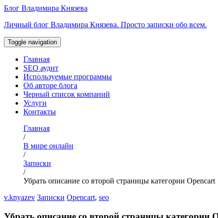
Перейти
Блог Владимира Князева
к
Личный блог Владимира Князева. Просто записки обо всем.
содержимому
Toggle navigation
Главная
SEO аудит
Используемые программы
Об авторе блога
Черный список компаний
Услуги
Контакты
Главная
/
В мире онлайн
/
Записки
/
Убрать описание со второй страницы категории Opencart
v.knyazev
Записки
Opencart
,
seo
Убрать описание со второй страницы категории O