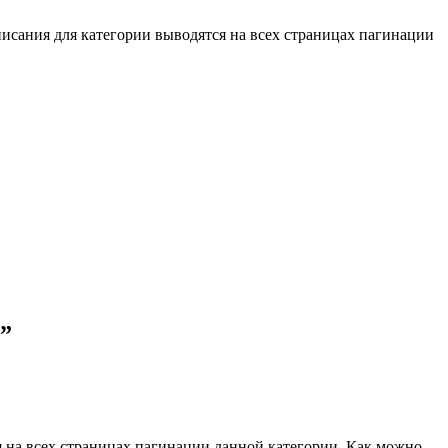
писания для категории выводятся на всех страницах пагинации
”
я на всех страницах пагинации данной категории. Как можно