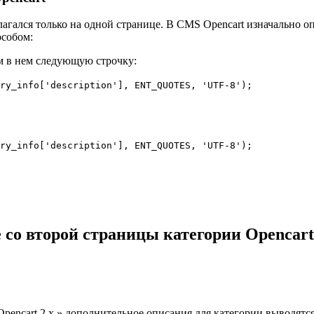
агался только на одной странице. В CMS Opencart изначально о
особом:
дим в нем следующую строчку:
ry_info['description'], ENT_QUOTES, 'UTF-8');
ry_info['description'], ENT_QUOTES, 'UTF-8');
 со второй страницы категории Opencart
pencart 2.x » дополнительное описания для категории выводятс