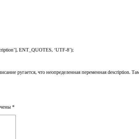
escription’], ENT_QUOTES, ‘UTF-8’);
писание ругается, что неопределенная переменная description. Та
ечены
*