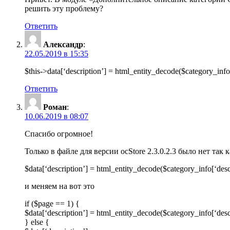
решить эту проблему?
Ответить
Александр
:
22.05.2019 в 15:35
$this->data[‘description’] = html_entity_decode($category_i
Ответить
Роман
:
10.06.2019 в 08:07
Спасибо огромное!
Только в файле для версии ocStore 2.3.0.2.3 было нет так к
$data[‘description’] = html_entity_decode($category_info[‘d
и меняем на вот это
if ($page == 1) {
$data[‘description’] = html_entity_decode($category_info[‘d
} else {