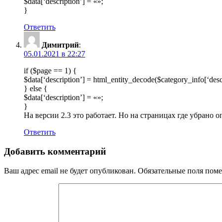
$data[‘description’] = «»;
}
Ответить
Димитрий
:
05.01.2021 в 22:27
if ($page == 1) {
$data[‘description’] = html_entity_decode($category_info[‘d
} else {
$data[‘description’] = «»;
}
На версии 2.3 это работает. Но на страницах где убрано о
Ответить
Добавить комментарий
Ваш адрес email не будет опубликован.
Обязательные поля пом