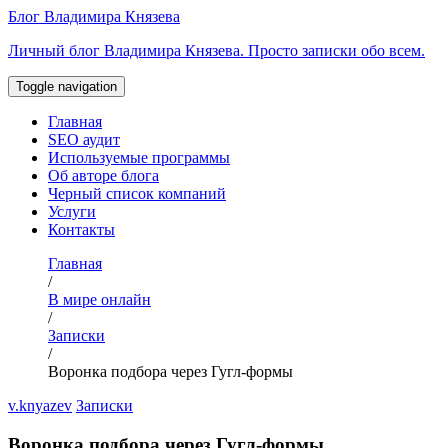
Перейти
Блог Владимира Князева
к
Личный блог Владимира Князева. Просто записки обо всем.
содержимому
Toggle navigation
Главная
SEO аудит
Используемые программы
Об авторе блога
Черный список компаний
Услуги
Контакты
Главная
/
В мире онлайн
/
Записки
/
Воронка подбора через Гугл-формы
v.knyazev
Записки
Воронка подбора через Гугл-формы